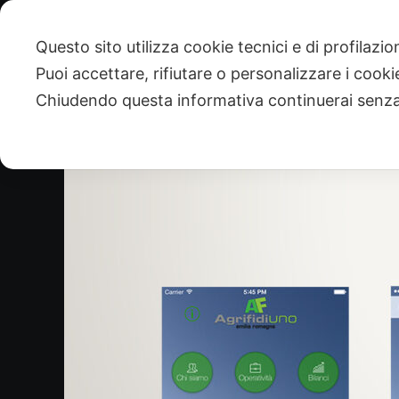
Salta
al
Questo sito utilizza cookie tecnici e di profilazi
Svilupp
Svilupp
contenuto
Puoi accettare, rifiutare o personalizzare i cook
Chiudendo questa informativa continuerai senz
View
Larger
Image