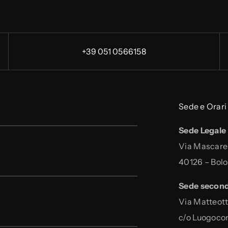
+39 051 0566158
Sede e Orari
Sede Legale
Via Mascarel
40126 – Bol
Sede second
Via Matteott
c/o Luogoc