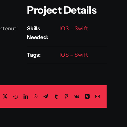
Project Details
ntenuti
Skills
IOS – Swift
Needed:
Tags:
IOS – Swift
acebook
X
Reddit
LinkedIn
WhatsApp
Telegram
Tumblr
Pinterest
Vk
Xing
Email