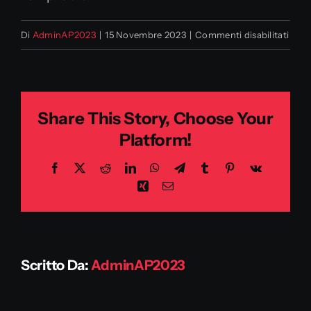
su
Di
AdminAP2023
|
15 Novembre 2023
|
Commenti disabilitati
Cana
Marc
srl
Share This Story, Choose Your
Platform!
Facebook
X
Reddit
LinkedIn
WhatsApp
Telegram
Tumblr
Pinterest
Vk
Xing
Email
Scritto Da:
AdminAP2023