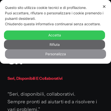
Salta
✕
Questo sito utilizza cookie tecnici e di profilazione.
al
Toggle
Puoi accettare, rifiutare o personalizzare i cookie premendo i
Navigat
contenuto
pulsanti desiderati.
Precedente
Prossimo
Chiudendo questa informativa continuerai senza accettare.
Sviluppo App
Accetta
Canale Marche
Realizzazione siti web
Rifiuta
Personalizza
Srl
Software e gestionali
Chi siamo e contatti
Seri, Disponibili E Collaborativi
Portofolio
“Seri, disponibili, collaborativi.
Sempre pronti ad aiutarti ed a risolvere i
vari problemi.”