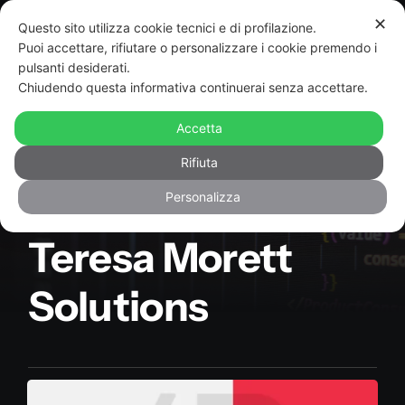
Salta
✕
Questo sito utilizza cookie tecnici e di profilazione.
al
Toggle
Puoi accettare, rifiutare o personalizzare i cookie premendo i
Navigat
contenuto
pulsanti desiderati.
Chiudendo questa informativa continuerai senza accettare.
Sviluppo App
Accetta
Realizzazione siti web
Rifiuta
Personalizza
Siti web
Software e gestionali
Teresa Morett
Chi siamo e contatti
Solutions
Portofolio