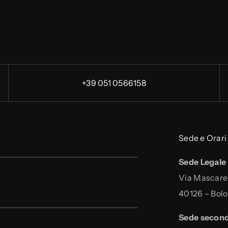
+39 051 0566158
Sede e Orari
Sede Legale
Via Mascarel
40126 – Bol
Sede second