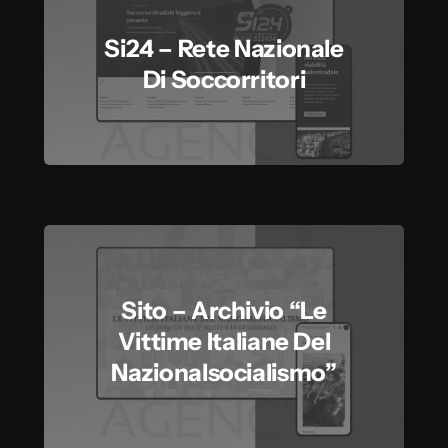
Si24 – Rete Nazionale
Di Soccorritori
Sito – Archivio “Le
Vittime Italiane Del
Nazionalsocialismo”