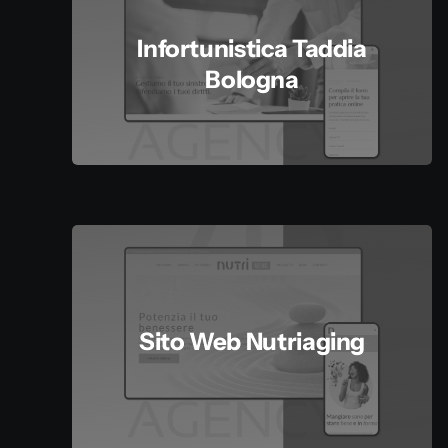
Infortunistica Taddia
Bologna
Sito Web Nutriaging