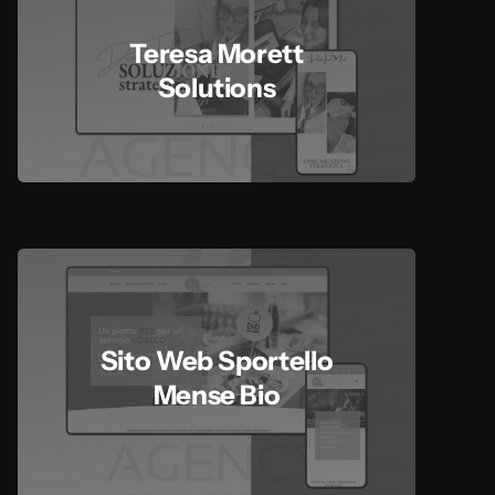
Teresa Morett
Solutions
Sito Web Sportello
Mense Bio